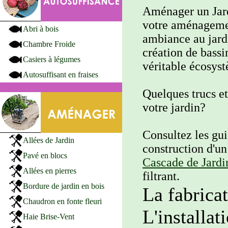
Aménager un Jard
votre aménagemen
Abri à bois
ambiance au jardi
Chambre Froide
création de bassi
Casiers à légumes
véritable écosyst
Autosuffisant en fraises
Quelques trucs e
votre jardin?
Consultez les gu
Allées de Jardin
construction d'u
Pavé en blocs
Cascade de Jardi
Allées en pierres
filtrant.
Bordure de jardin en bois
La fabrica
Chaudron en fonte fleuri
L'installat
Haie Brise-Vent