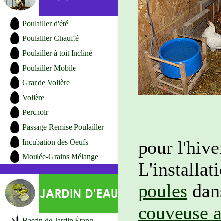
Poulailler d'été
Poulailler Chauffé
Poulailler à toit Incliné
Poulailler Mobile
Grande Volière
Volière
Perchoir
Passage Remise Poulailler
pour l'hive
Incubation des Oeufs
Moulée-Grains Mélange
L'installat
poules
dans
couveuse 
Bassin de Jardin Étang