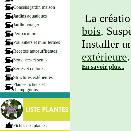
Conseils jardin maison
La créati
Jardins aquatiques
Jardin potager
bois
. Susp
Permaculture
Installer u
Poulaillers et mini-fermes
Recettes autosuffisantes
extérieure
.
Semences et semis
En savoir plus...
Serres et cultures
Structures extérieures
Plantes lichens et
champignons
Fiches des plantes