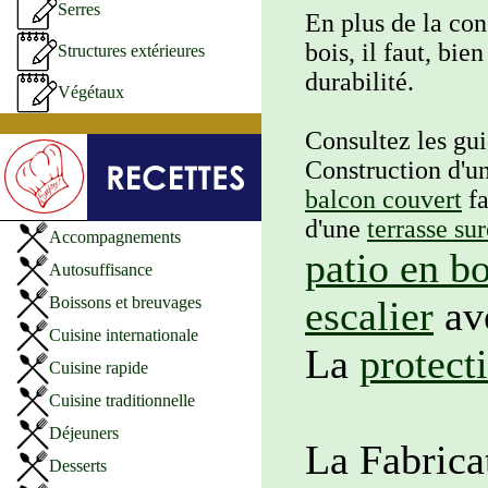
Serres
En plus de la con
bois, il faut, bie
Structures extérieures
durabilité.
Végétaux
Consultez les gu
Construction d'u
balcon couvert
fa
d'une
terrasse su
Accompagnements
patio en bo
Autosuffisance
Boissons et breuvages
escalier
ave
Cuisine internationale
La
protect
Cuisine rapide
Cuisine traditionnelle
Déjeuners
La Fabrica
Desserts