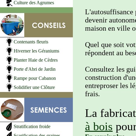
Culture des Agrumes
L'autosuffisance 
devenir autonome
maison en ville 
Contenants fleuris
Quel que soit vot
Hiverner les Géraniums
répondent au bes
Planter Haie de Cèdres
Consultez les gu
Porte d'Abri de Jardin
construction d'u
Rampe pour Cabanon
entreproser les l
Solidifier une Clôture
frais.
La fabrica
à bois
pour
Stratification froide
Scarification des graines