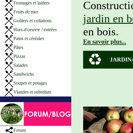
Construct
Fromages et laitiers
Fruits de mer
jardin en b
Goûters et collations
en bois.
Hors-d'oeuvre / entrées
Pains et céréales
En savoir plus...
Pâtes
Pizzas
JARDIN
Salades
Sandwichs
Soupes et potages
Viandes et substituts
Forum