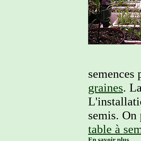
semences 
graines
. L
L'installat
semis. On 
table à se
En savoir plus...