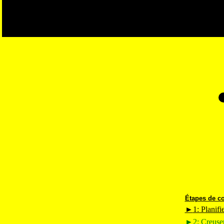
Étapes de co
►
1: Planifi
►
2: Creuser