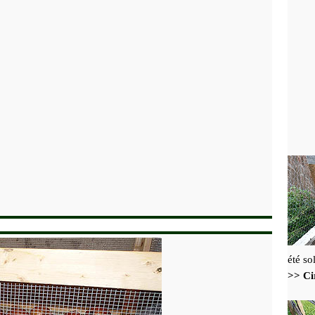
été so
>> Cir