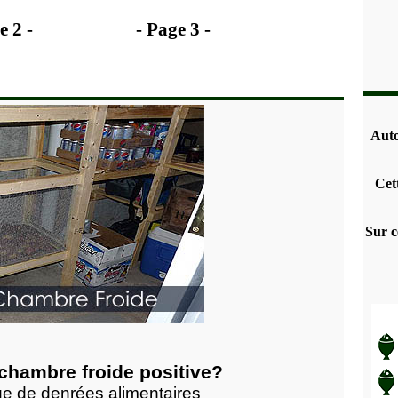
e 2 -
- Page 3 -
Auto
Cet
Sur c
chambre froide positive?
ge de denrées alimentaires