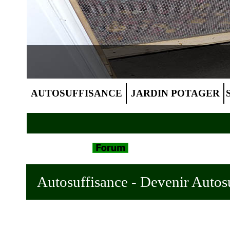
AUTOSUFFISANCE
JARDIN POTAGER
Autosuffisance - Devenir Autosu