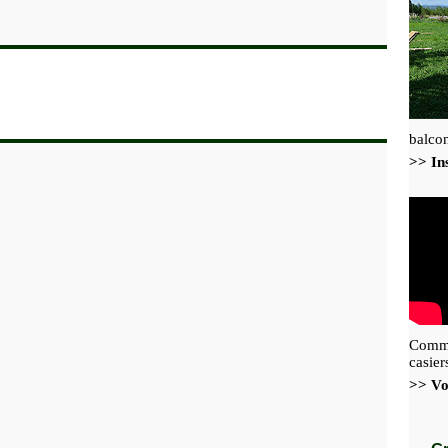
balcon
>> Ins
Commen
casier
>> Vo