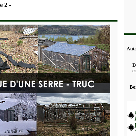
e 2 -
Auto
D
c
Bon