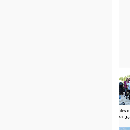
des m
>> Jo