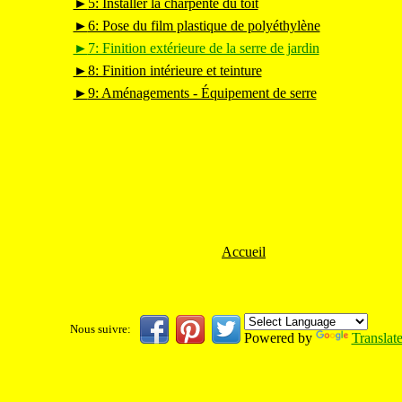
►
5: Installer la charpente du toit
►
6: Pose du film plastique de polyéthylène
►
7: Finition extérieure de la serre de jardin
►
8: Finition intérieure et teinture
►
9: Aménagements - Équipement de serre
Accueil
Nous suivre:
Powered by
Translat