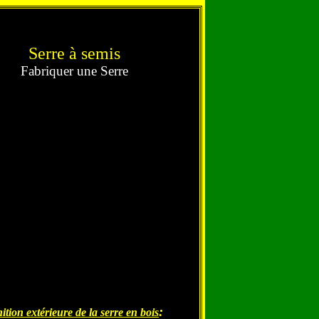
Serre à semis
Fabriquer une Serre
:
ition extérieure de la serre en bois