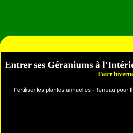
géranium - géraniums - entretien des gé
fleurs - fleurs - terreau enrichi - réc
pélargonium - hivernage des géraniums
géraniums - serre pas cher - arrosag
Entrer ses Géraniums à l'Intéri
Faire hiverne
Fertiliser les plantes annuelles - Terreau pour