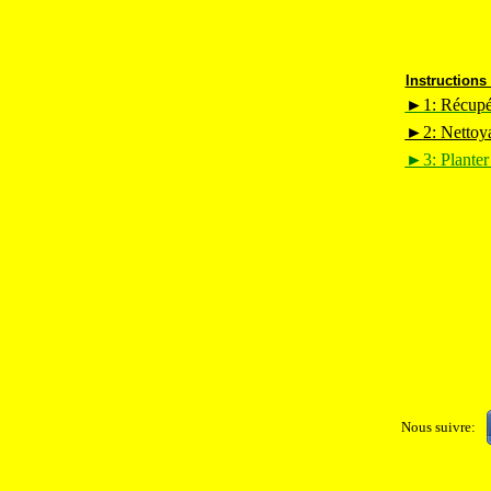
Instructions
►
1: Récupér
►
2: Nettoy
►
3: Planter
Nous suivre: